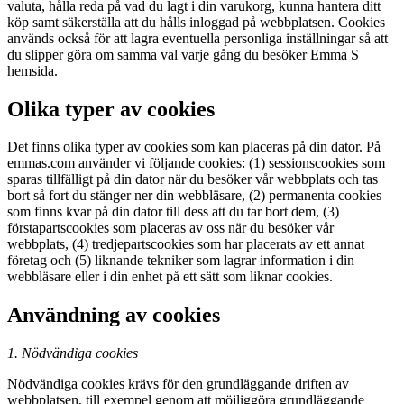
valuta, hålla reda på vad du lagt i din varukorg, kunna hantera ditt
köp samt säkerställa att du hålls inloggad på webbplatsen. Cookies
används också för att lagra eventuella personliga inställningar så att
du slipper göra om samma val varje gång du besöker Emma S
hemsida.
Olika typer av cookies
Det finns olika typer av cookies som kan placeras på din dator. På
emmas.com använder vi följande cookies: (1) sessionscookies som
sparas tillfälligt på din dator när du besöker vår webbplats och tas
bort så fort du stänger ner din webbläsare, (2) permanenta cookies
som finns kvar på din dator till dess att du tar bort dem, (3)
förstapartscookies som placeras av oss när du besöker vår
webbplats, (4) tredjepartscookies som har placerats av ett annat
företag och (5) liknande tekniker som lagrar information i din
webbläsare eller i din enhet på ett sätt som liknar cookies.
Användning av cookies
1. Nödvändiga cookies
Nödvändiga cookies krävs för den grundläggande driften av
webbplatsen, till exempel genom att möjliggöra grundläggande