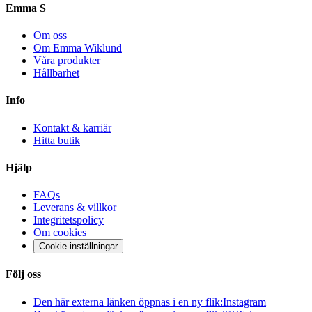
Emma S
Om oss
Om Emma Wiklund
Våra produkter
Hållbarhet
Info
Kontakt & karriär
Hitta butik
Hjälp
FAQs
Leverans & villkor
Integritetspolicy
Om cookies
Cookie-inställningar
Följ oss
Den här externa länken öppnas i en ny flik:
Instagram