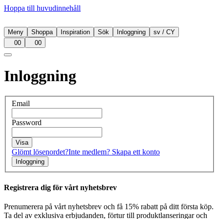
Hoppa till huvudinnehåll
Meny
Shoppa
Inspiration
Sök
Inloggning
sv
/
CY
00
00
Inloggning
Email
Password
Visa
Glömt lösenordet?
Inte medlem? Skapa ett konto
Inloggning
Registrera dig för vårt nyhetsbrev
Prenumerera på vårt nyhetsbrev och få 15% rabatt på ditt första köp.
Ta del av exklusiva erbjudanden, förtur till produktlanseringar och