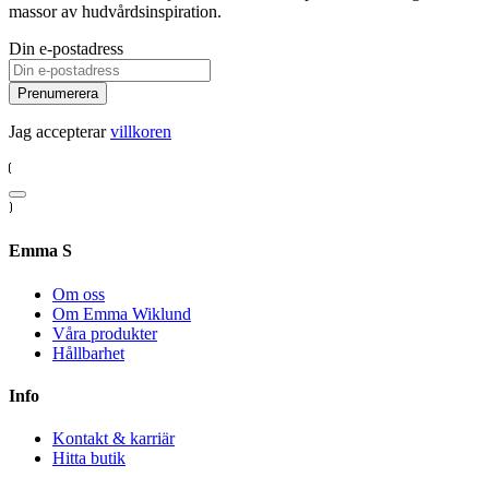
massor av hudvårdsinspiration.
Din e-postadress
Prenumerera
Jag accepterar
villkoren
Emma S
Om oss
Om Emma Wiklund
Våra produkter
Hållbarhet
Info
Kontakt & karriär
Hitta butik